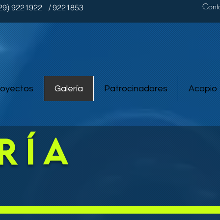
Cont
229) 9221922
/ 9221853
royectos
Galería
Patrocinadores
Acopio
ría