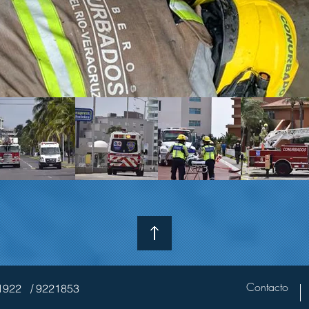
Contacto
21922
/ 9221853