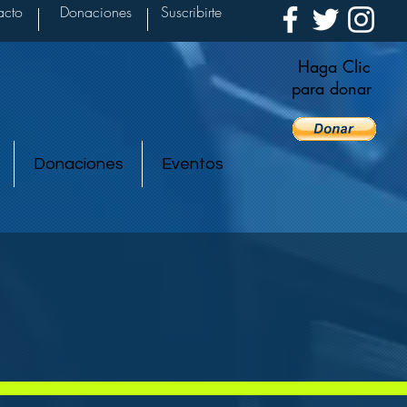
acto
Donaciones
Suscribirte
Haga Clic
para donar
Donaciones
Eventos